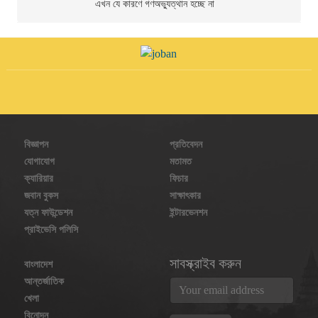
এখন যে কারণে গণঅভ্যুত্থান হচ্ছে না
বিজ্ঞাপন
প্রতিবেদন
যোগাযোগ
মতামত
ক্যারিয়ার
ফিচার
জবান বুকস
সাক্ষাৎকার
যত্ন ফাউন্ডেশন
ইন্টারভেনশন
প্রাইভেসি পলিসি
সাবস্ক্রাইব করুন
বাংলাদেশ
আন্তর্জাতিক
খেলা
বিনোদন