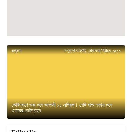
এজেন্ডা
সপ্তদশ ভারতীয় লোকসভা নির্বাচন ২০১৯
ভোটগ্রহণ শুরু হবে আগামী ১১ এপ্রিল। মোট সাত দফায় হবে
এবারের ভোটগ্রহণ