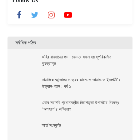
Follow Us
সর্বাধিক পঠিত
জহির রায়হানের গুম : যেভাবে সফল হয় সুপরিকল্পিত
কুচক্রান্ত
সামাজিক আন্দোলন তত্ত্বের আলোকে জামায়াতে ইসলামী’র
উত্থান-পতন : পর্ব ১
এবার সরাসরি প্রধানমন্ত্রীর নিরাপত্তা উপদেষ্টার বিরুদ্ধে
‘অপহরণ’র অভিযোগ
স্মার্ত সংস্কৃতি